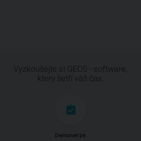
Vyzkoušejte si GEO5 - software,
který šetří váš čas.
Demoverze