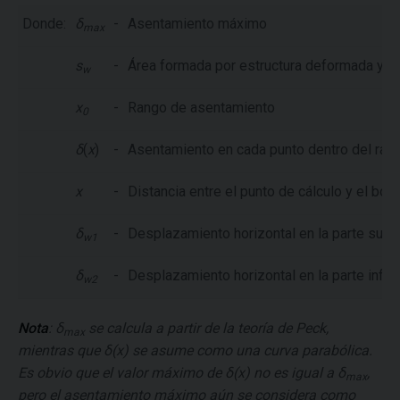
Donde:
δ
-
Asentamiento máximo
max
s
-
Área formada por estructura deformada y e
w
x
-
Rango de asentamiento
0
δ
(
x
)
-
Asentamiento en cada punto dentro del ra
x
-
Distancia entre el punto de cálculo y el bo
δ
-
Desplazamiento horizontal en la parte super
w1
δ
-
Desplazamiento horizontal en la parte inferi
w2
Nota
:
δ
se calcula a partir de la teoría de Peck,
max
mientras que
δ(x)
se asume como una curva parabólica.
Es obvio que el valor máximo de
δ(x)
no es igual a
δ
,
max
pero el asentamiento máximo aún se considera como