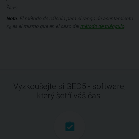
δ
.
max
Nota
: El método de cálculo para el rango de asentamiento
x
es el mismo que en el caso del
método de triángulo
.
0
Vyzkoušejte si GEO5 - software,
který šetří váš čas.