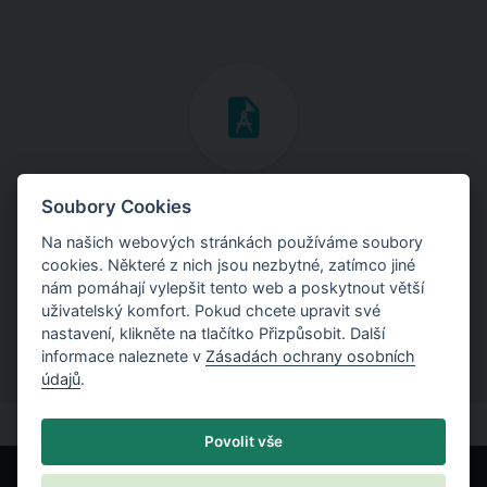
Inženýrské manuály
Soubory Cookies
Na našich webových stránkách používáme soubory
Stáhněte si manuály s teoretickými i praktickými ukázkami
cookies. Některé z nich jsou nezbytné, zatímco jiné
použití programů.
nám pomáhají vylepšit tento web a poskytnout větší
uživatelský komfort. Pokud chcete upravit své
nastavení, klikněte na tlačítko Přizpůsobit. Další
informace naleznete v
Zásadách ochrany osobních
údajů
.
Povolit vše