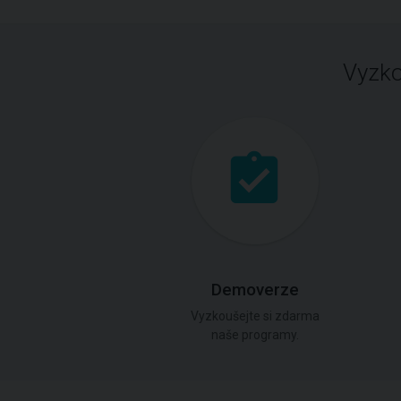
Vyzko
Demoverze
Vyzkoušejte si zdarma
naše programy.