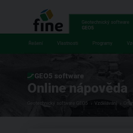
Geotechnický software
GEO5
Řešení
Vlastnosti
Programy
Vz
GEO5 software
Online nápověda
Geotechnický software GEO5
Vzdělávání
Onli