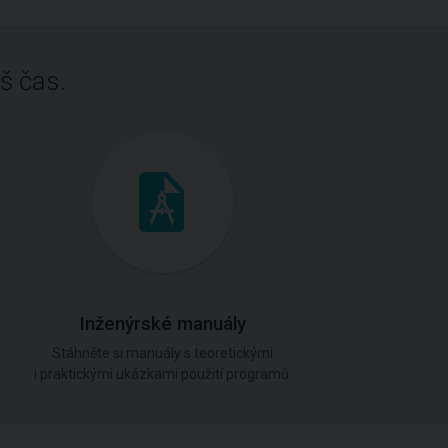
š čas.
Inženýrské manuály
Stáhněte si manuály s teoretickými
i praktickými ukázkami použití programů.