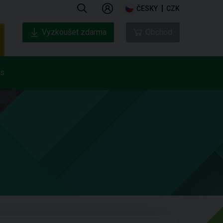
ČESKY
CZK
Vyzkoušet zdarma
Obchod
ás