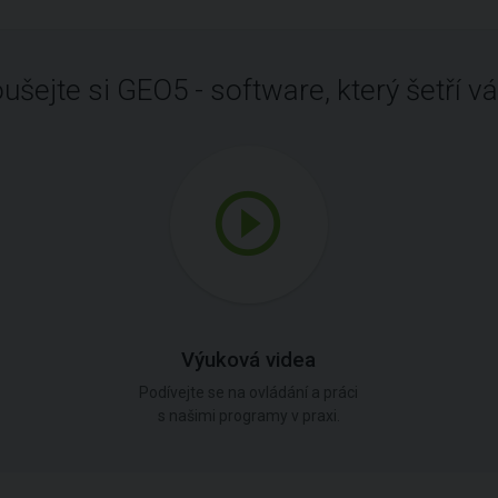
ušejte si GEO5 - software, který šetří vá
Výuková videa
Podívejte se na ovládání a práci
s našimi programy v praxi.