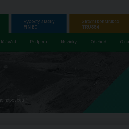
Výpočty statiky
Střešní konstrukce
FIN EC
TRUSS4
dělávání
Podpora
Novinky
Obchod
O n
ne nápověda