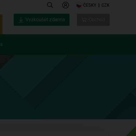
ČESKY
CZK
Vyzkoušet zdarma
Obchod
ás