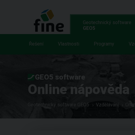
Geotechnický software
GEO5
Řešení
Vlastnosti
Programy
Vz
GEO5 software
Online nápověda
Geotechnický software GEO5
Vzdělávání
Onli