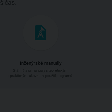
š čas.
Inženýrské manuály
Stáhněte si manuály s teoretickými
i praktickými ukázkami použití programů.