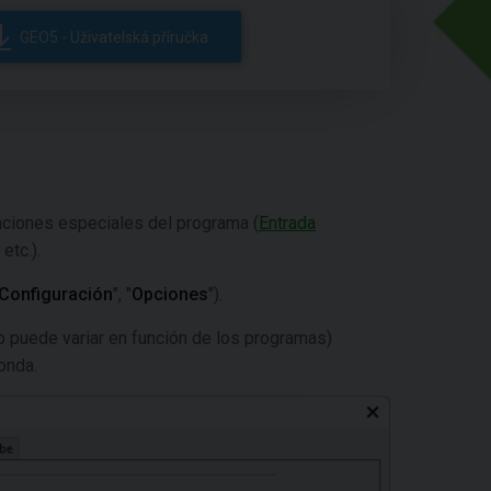
GEO5 - Uživatelská příručka
unciones especiales del programa (
Entrada
etc.).
Configuración
", "
Opciones
").
o puede variar en función de los programas)
onda.