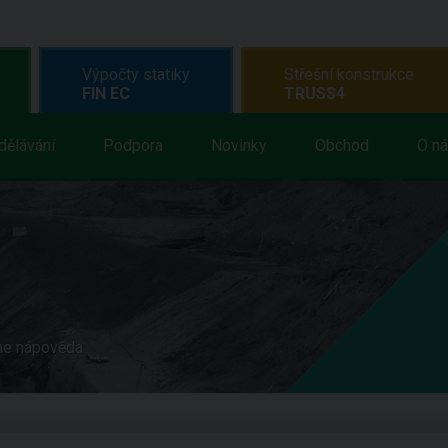
Výpočty statiky
Střešní konstrukce
FIN EC
TRUSS4
dělávání
Podpora
Novinky
Obchod
O n
ne nápověda