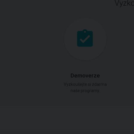
Vyzko
Demoverze
Vyzkoušejte si zdarma
naše programy.