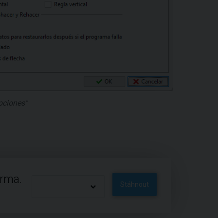
pciones"
arma.
Stáhnout