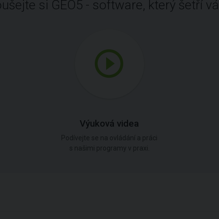
ušejte si GEO5 - software, který šetří vá
Výuková videa
Podívejte se na ovládání a práci
s našimi programy v praxi.