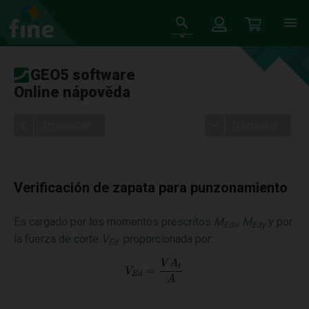
GEO5 software
Online nápověda
Stromeček
Nastavení
Verificación de zapata para punzonamiento
Es cargado por los momentos prescritos
M
,
M
y por
Edx
Edy
la fuerza de corte
V
proporcionada por:
Ed