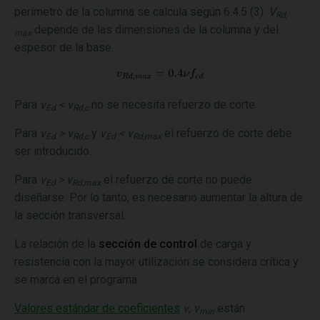
perímetro de la columna se calcula según 6.4.5 (3).
V
Rd,
depende de las dimensiones de la columna y del
max
espesor de la base.
Para
v
< v
no se necesita refuerzo de corte
Ed
Rd,c
Para
v
> v
y
v
< v
el refuerzo de corte debe
Ed
Rd,c
Ed
Rd,max
ser introducido.
Para
v
> v
el refuerzo de corte no puede
Ed
Rd,max
diseñarse. Por lo tanto, es necesario aumentar la altura de
la sección transversal.
La relación de la
sección de control
de carga y
resistencia con la mayor utilización se considera crítica y
se marca en el programa.
Valores estándar de coeficientes
ν
,
ν
están
min