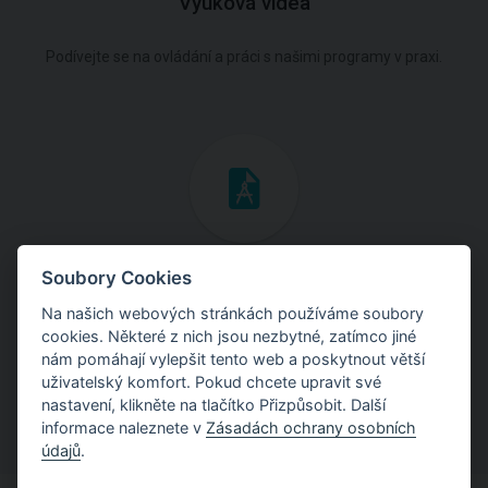
Výuková videa
Podívejte se na ovládání a práci s našimi programy v praxi.
Inženýrské manuály
Soubory Cookies
Na našich webových stránkách používáme soubory
Stáhněte si manuály s teoretickými i praktickými ukázkami
cookies. Některé z nich jsou nezbytné, zatímco jiné
použití programů.
nám pomáhají vylepšit tento web a poskytnout větší
uživatelský komfort. Pokud chcete upravit své
nastavení, klikněte na tlačítko Přizpůsobit. Další
informace naleznete v
Zásadách ochrany osobních
údajů
.