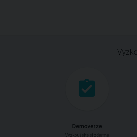
Vyzko
Demoverze
Vyzkoušejte si zdarma