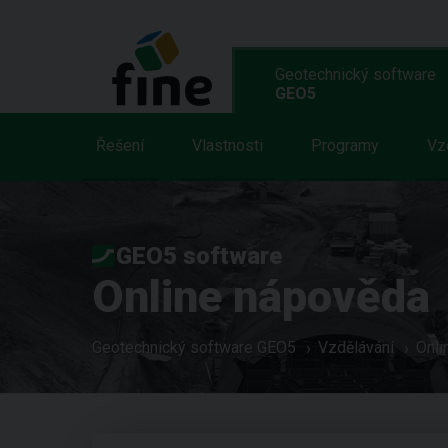
Geotechnický software
GEO5
Řešení
Vlastnosti
Programy
Vz
GEO5 software
Online nápověda
Geotechnický software GEO5
Vzdělávání
Onli