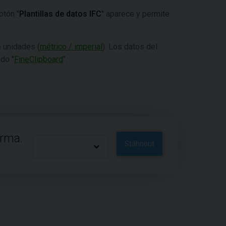
otón "
Plantillas de datos IFC
" aparece y permite
e unidades (
métrico / imperial
). Los datos del
do "
FineClipboard
".
arma.
Stáhnout