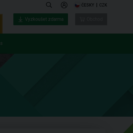
ČESKY
CZK
Vyzkoušet zdarma
Obchod
ás