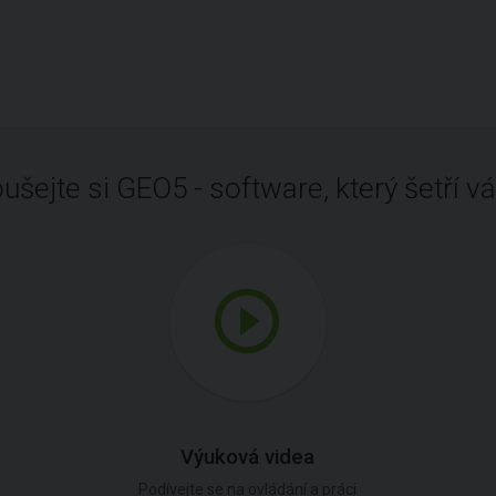
ušejte si GEO5 - software, který šetří vá
Výuková videa
Podívejte se na ovládání a práci