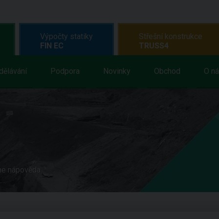
Výpočty statiky
Střešní konstrukce
FIN EC
TRUSS4
dělávání
Podpora
Novinky
Obchod
O n
ne nápověda