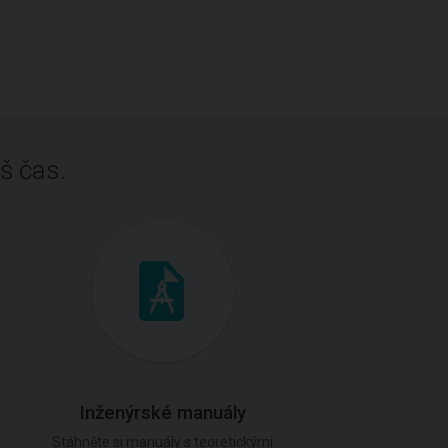
š čas.
Inženýrské manuály
Stáhněte si manuály s teoretickými