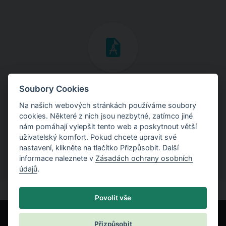
Inženýrské manuály
Soubory Cookies
Na našich webových stránkách používáme soubory
Stáhněte si manuály s teoretickými i praktickými ukázkami
cookies. Některé z nich jsou nezbytné, zatímco jiné
použití programů.
nám pomáhají vylepšit tento web a poskytnout větší
uživatelský komfort. Pokud chcete upravit své
nastavení, klikněte na tlačítko Přizpůsobit. Další
informace naleznete v
Zásadách ochrany osobních
údajů
.
Povolit vše
Přizpůsobit