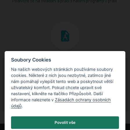
Podívejte se na ovládání a práci s našimi programy v praxi.
Inženýrské manuály
Soubory Cookies
Na našich webových stránkách používáme soubory
Stáhněte si manuály s teoretickými i praktickými ukázkami
cookies. Některé z nich jsou nezbytné, zatímco jiné
použití programů.
nám pomáhají vylepšit tento web a poskytnout větší
uživatelský komfort. Pokud chcete upravit své
nastavení, klikněte na tlačítko Přizpůsobit. Další
informace naleznete v
Zásadách ochrany osobních
údajů
.
Povolit vše