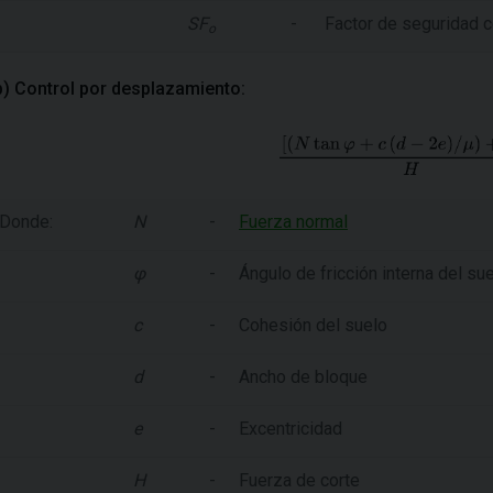
SF
-
Factor de seguridad c
o
b) Control por desplazamiento:
Donde:
N
-
Fuerza normal
φ
-
Ángulo de fricción interna del su
c
-
Cohesión del suelo
d
-
Ancho de bloque
e
-
Excentricidad
H
-
Fuerza de corte