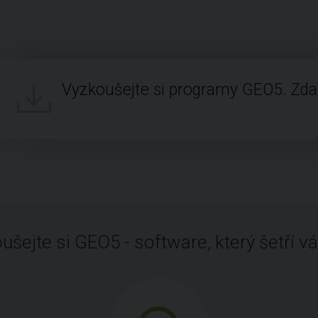
Vyzkoušejte si programy GEO5. Zd
ušejte si GEO5 - software, který šetří vá