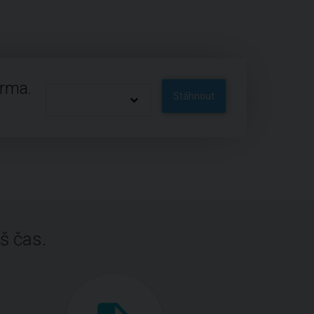
arma.
Stáhnout
š čas.