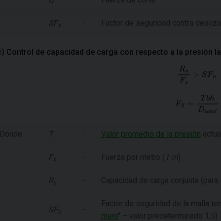
SF
-
Factor de seguridad contra desliz
s
c) Control de capacidad de carga con respecto a la presión la
Donde:
T
-
Valor promedio de la presión
actuan
F
-
Fuerza por metro (
1 m
)
s
R
-
Capacidad de carga conjunta (para i
s
Factor de seguridad de la malla te
SF
-
n
muro
" – valor predeterminado 1,5)