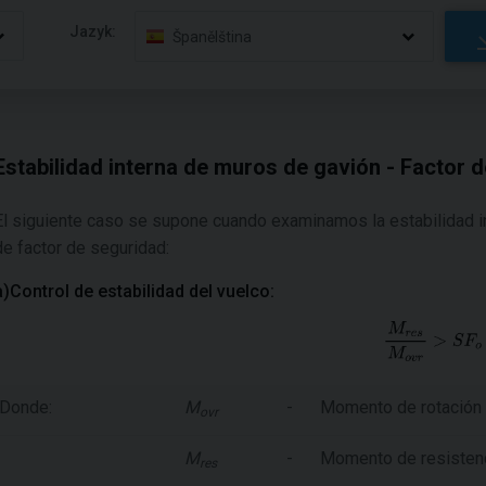
Jazyk:
Španělština
Estabilidad interna de muros de gavión - Factor 
El siguiente caso se supone cuando examinamos la estabilidad i
de factor de seguridad:
a)Control de estabilidad del vuelco:
Donde:
M
-
Momento de rotación
ovr
M
-
Momento de resisten
res