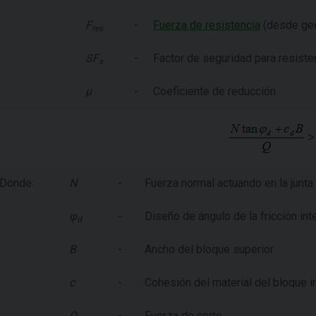
F
-
Fuerza de resistencia
(desde geo
res
SF
-
Factor de seguridad para resiste
s
µ
-
Coeficiente de reducción
Donde:
N
-
Fuerza normal actuando en la junta 
φ
-
Diseño de ángulo de la fricción inte
d
B
-
Ancho del bloque superior
c
-
Cohesión del material del bloque in
Q
-
Fuerza de corte