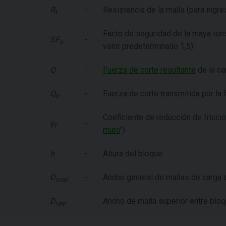
R
-
Resistencia de la malla (para ingres
t
Facto de seguridad de la maya tens
SF
-
n
valor predeterminado 1,5)
Q
-
Fuerza de corte resultante
de la ca
Q
-
Fuerza de corte transmitida por la 
tr
Coeficiente de reducción de fricció
γ
-
f
muro
")
h
-
Altura del bloque
D
-
Ancho general de mallas de carga
total
D
-
Ancho de malla superior entre blo
upp