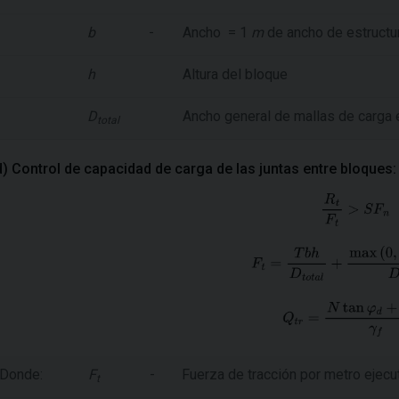
b
-
Ancho = 1
m
de ancho de estructu
h
Altura del bloque
D
Ancho general de mallas de carga
total
d) Control de capacidad de carga de las juntas entre bloques:
Donde:
F
-
Fuerza de tracción por metro ejecut
t