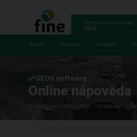
Geotechnický software
GEO5
Řešení
Vlastnosti
Programy
Vz
GEO5 software
Online nápověda
Geotechnický software GEO5
Vzdělávání
Onli