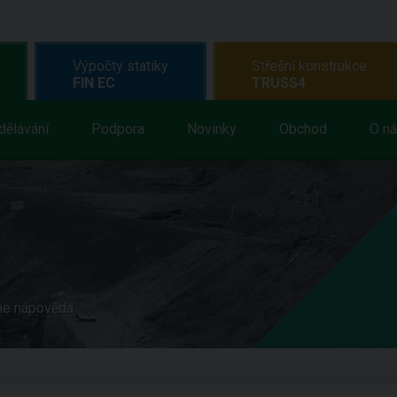
Výpočty statiky
Střešní konstrukce
FIN EC
TRUSS4
dělávání
Podpora
Novinky
Obchod
O n
ne nápověda