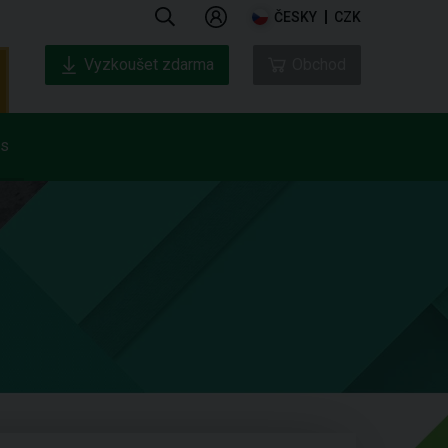
ČESKY
CZK
Vyzkoušet zdarma
Obchod
ás