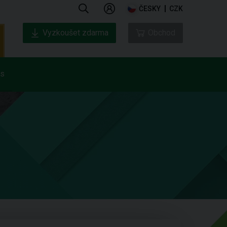
ČESKY
CZK
Vyzkoušet zdarma
Obchod
ás