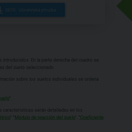
GEO5 - Uživatelská příručka
s introducidos. En la parte derecha del cuadro se
cas del suelo seleccionado.
ormación sobre los suelos individuales se ordena
uelo
".
s características serán detalladas en los
trico
" "
Módulo de reacción del suelo
",
"Coeficiente