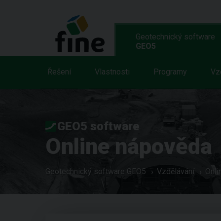
Geotechnický software
GEO5
Řešení
Vlastnosti
Programy
Vz
GEO5 software
Online nápověda
Geotechnický software GEO5
Vzdělávání
Onli