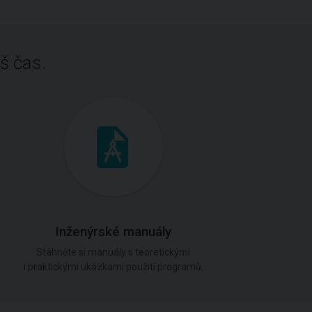
š čas.
Inženýrské manuály
Stáhněte si manuály s teoretickými
i praktickými ukázkami použití programů.