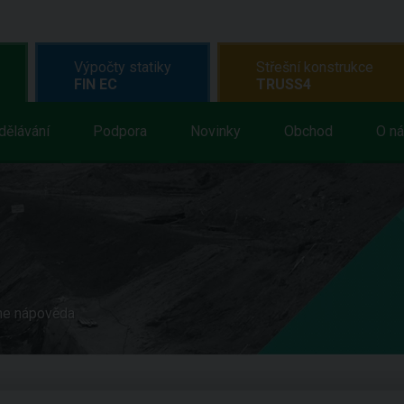
Výpočty statiky
Střešní konstrukce
FIN EC
TRUSS4
dělávání
Podpora
Novinky
Obchod
O n
ne nápověda