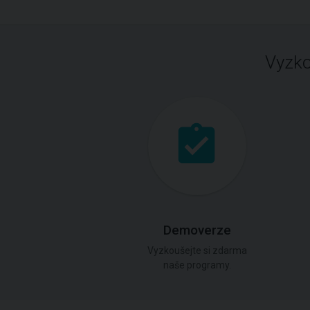
Vyzko
Demoverze
Vyzkoušejte si zdarma
naše programy.