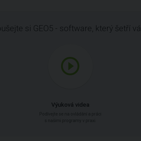
ušejte si GEO5 - software, který šetří vá
Výuková videa
Podívejte se na ovládání a práci
s našimi programy v praxi.