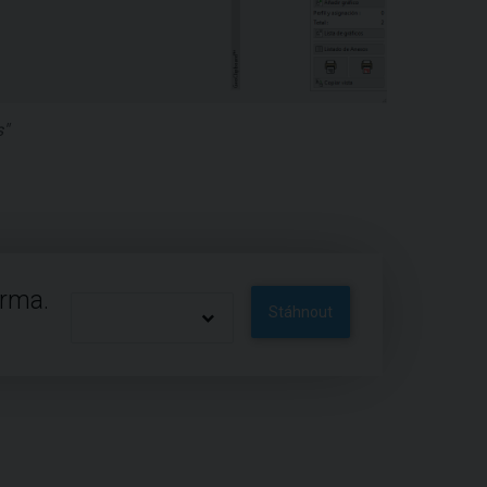
"
arma.
Stáhnout