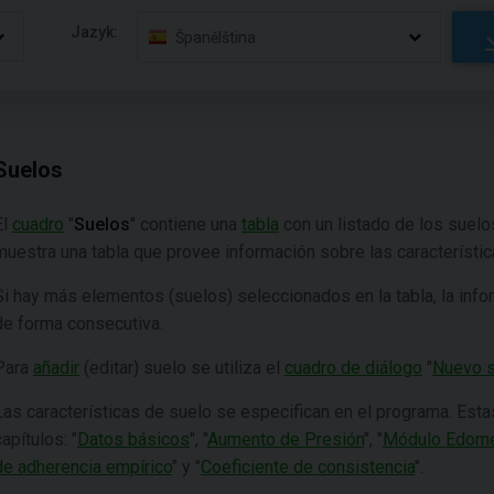
Jazyk:
Španělština
Suelos
El
cuadro
"
Suelos
"
contiene una
tabla
con un listado de los suelo
muestra una tabla que provee información sobre las característi
Si hay más elementos (suelos) seleccionados en la tabla, la inf
de forma consecutiva.
Para
añadir
(editar) suelo se utiliza el
cuadro de diálogo
"
Nuevo s
Las características de suelo se especifican en el programa. Esta
capítulos: "
Datos básicos
", "
Aumento de Presión
", "
Módulo Edomé
de adherencia empírico
" y "
Coeficiente de consistencia
".