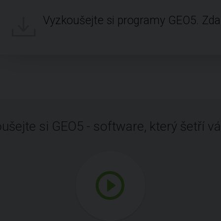
Vyzkoušejte si programy GEO5. Zd
ušejte si GEO5 - software, který šetří vá