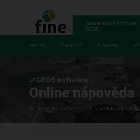
Geotechnický software
GEO5
Řešení
Vlastnosti
Programy
Vz
GEO5 software
Online nápověda
Geotechnický software GEO5
Vzdělávání
Onli