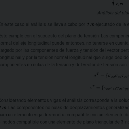
Análisis del pla
En este caso el análisis se lleva a cabo por
1 m
ejecutado de la es
Esto cumple con el supuesto del plano de tensión. Las component
normal del eje longitudinal puede entonces, no tenerse en cuenta
cargado por las componentes de fuerza y tensión del vector perti
longitudinal y por la tensión normal longitudinal que surge debi
componentes no nulas de la tensión y del vector de tensión son:
Considerando elementos vigas el análisis corresponde a la soluci
1 m
. Las componentes no nulas de desplazamientos generalizado
para un elemento viga dos-nodos compatible con un elemento de 
3-nodos compatible con una elemento de plano triangular de 3-n