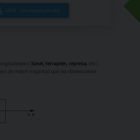
GEO5 - Uživatelská příručka
longitudinales (
túnel, terraplén, represa
, etc.)
denes de mayor magnitud que las dimensiones