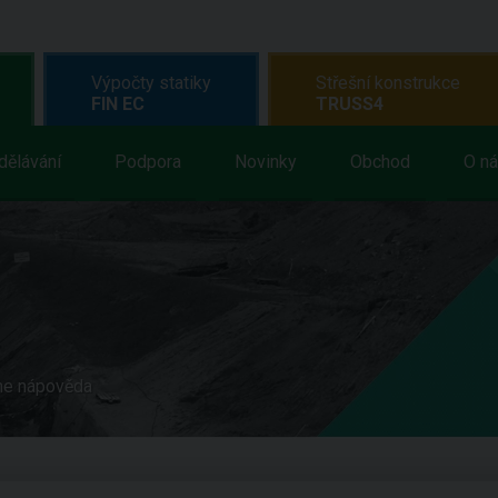
Výpočty statiky
Střešní konstrukce
FIN EC
TRUSS4
dělávání
Podpora
Novinky
Obchod
O n
ne nápověda