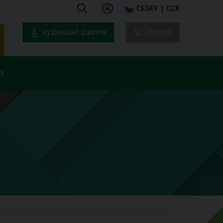
ČESKY
CZK
Vyzkoušet zdarma
Obchod
ás