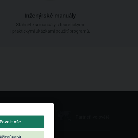
Inženýrské manuály
Stáhněte si manuály s teoretickými
i praktickými ukázkami použití programů.
Partneři ve světě
Povolit vše
Přizpůsobit