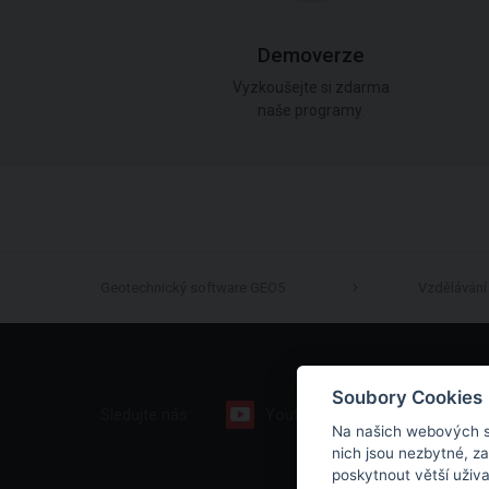
Demoverze
Vyzkoušejte si zdarma
naše programy.
Geotechnický software GEO5
Vzdělávání
Soubory Cookies
Sledujte nás:
Youtube
Facebook
Na našich webových s
nich jsou nezbytné, z
poskytnout větší uživ