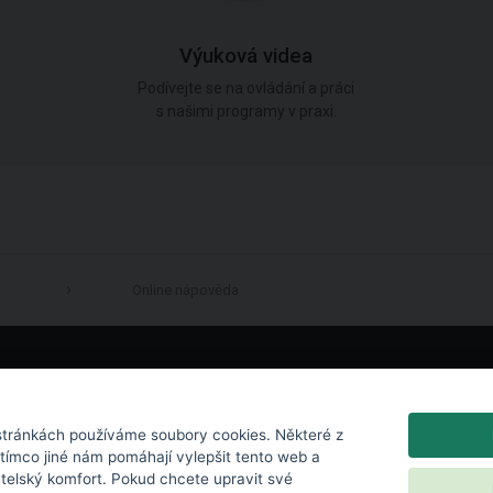
Výuková videa
Podívejte se na ovládání a práci
s našimi programy v praxi.
Online nápověda
LinkedIn
tránkách používáme soubory cookies. Některé z
atímco jiné nám pomáhají vylepšit tento web a
atelský komfort. Pokud chcete upravit své