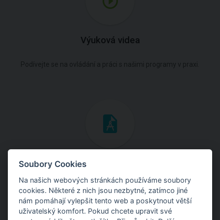
Výuková videa
Podívejte se na ovládání a práci s našimi programy v praxi.
Inženýrské manuály
Soubory Cookies
Na našich webových stránkách používáme soubory
Stáhněte si manuály s teoretickými i praktickými ukázkami
cookies. Některé z nich jsou nezbytné, zatímco jiné
použití programů.
nám pomáhají vylepšit tento web a poskytnout větší
uživatelský komfort. Pokud chcete upravit své