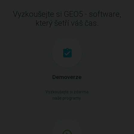
Vyzkoušejte si GEO5 - software,
který šetří váš čas.
Demoverze
Vyzkoušejte si zdarma
naše programy.