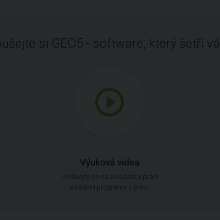
ušejte si GEO5 - software, který šetří vá
Výuková videa
Podívejte se na ovládání a práci
s našimi programy v praxi.