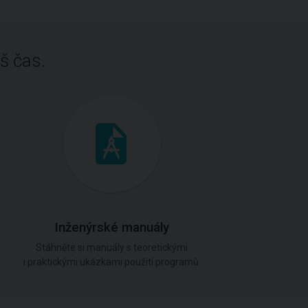
š čas.
Inženýrské manuály
Stáhněte si manuály s teoretickými
i praktickými ukázkami použití programů.