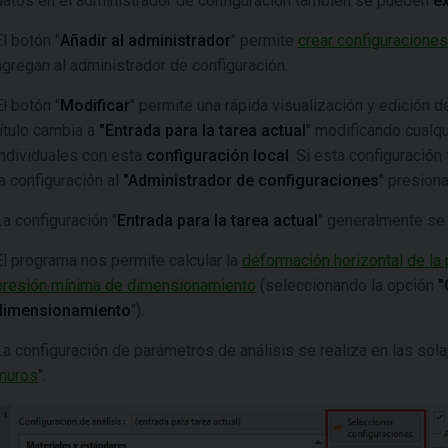
datos en el administrador de configuración también se pueden
ex
El botón "
Añadir al administrador
" permite
crear configuraciones
agregan al administrador de configuración.
El botón "
Modificar
" permite una rápida visualización y edición d
título cambia a
"Entrada para la tarea actual
" modificando cualqu
individuales con esta
configuración local
. Si esta configuració
la configuración al
"Administrador de configuraciones
" presion
La configuración "
Entrada para la tarea actual
" generalmente se 
El programa nos permite calcular la
deformación horizontal de la 
presión mínima de dimensionamiento
(seleccionando la opción
"
dimensionamiento
").
La configuración de parámetros de análisis se realiza en las sola
muros
".