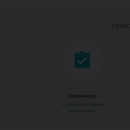
Vyzko
Demoverze
Vyzkoušejte si zdarma
naše programy.