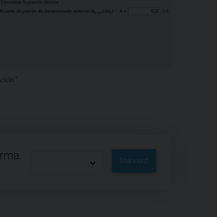
ción"
arma.
Stáhnout