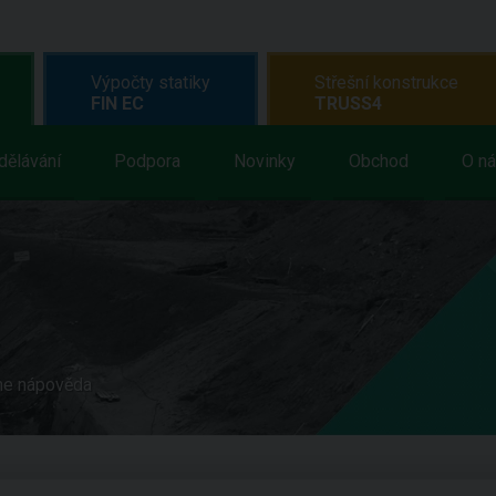
Výpočty statiky
Střešní konstrukce
FIN EC
TRUSS4
dělávání
Podpora
Novinky
Obchod
O n
ne nápověda