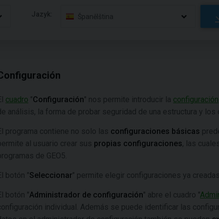
Jazyk:
Španělština
Configuración
El
cuadro
"
Configuración
" nos permite introducir la
configuración
de análisis, la forma de probar seguridad de una estructura y los 
El programa contiene no solo las
configuraciones básicas
prede
permite al usuario crear sus
propias configuraciones
, las cual
programas de GEO5.
El botón "
Seleccionar
" permite elegir configuraciones ya creadas
El botón "
Administrador de configuración
" abre el cuadro "
Admin
configuración individual. Además se puede identificar las configur