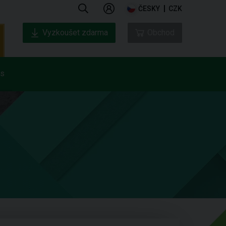
ČESKY
CZK
Vyzkoušet zdarma
Obchod
ás