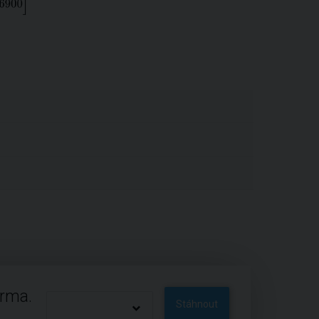
arma.
Stáhnout