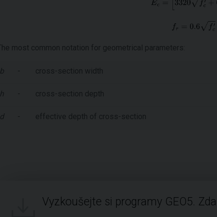
The most common notation for geometrical parameters:
b
-
cross-section width
h
-
cross-section depth
d
-
effective depth of cross-section
Vyzkoušejte si programy GEO5. Zd