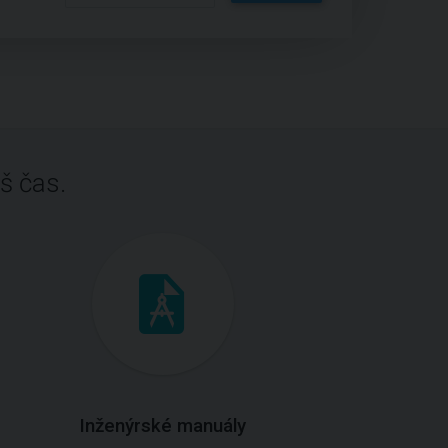
š čas.
Inženýrské manuály