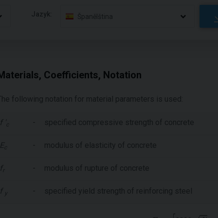
Jazyk:
Španělština
Materials, Coefficients, Notation
The following notation for material parameters is used:
f '
-
specified compressive strength of concrete
c
E
-
modulus of elasticity of concrete
c
f
-
modulus of rupture of concrete
r
f
-
specified yield strength of reinforcing steel
y