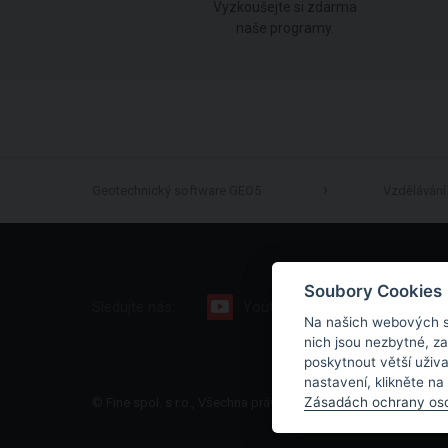
Vyzkoušejte si zdarma
naše programy.
Geotechnický software GEO5
Vzdělávání
Soubory Cookies
Sledujte nás:
Youtube
Facebook
Na našich webových s
nich jsou nezbytné, z
poskytnout větší uživ
nastavení, klikněte na
Zásadách ochrany oso
© Fine spol. s r.o., Všechna práva vyhrazena |
Mapa stránek
|
O