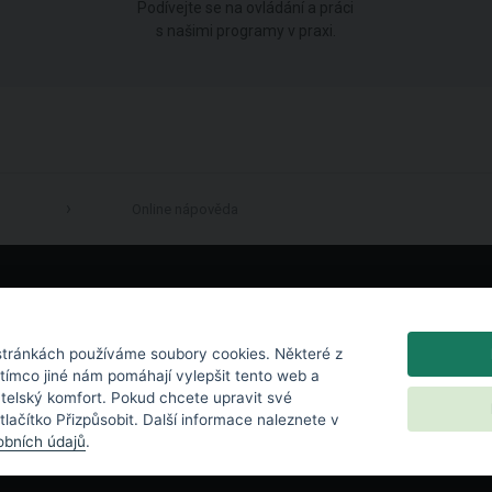
Podívejte se na ovládání a práci
s našimi programy v praxi.
Online nápověda
LinkedIn
tránkách používáme soubory cookies. Některé z
atímco jiné nám pomáhají vylepšit tento web a
atelský komfort. Pokud chcete upravit své
 tlačítko Přizpůsobit. Další informace naleznete v
bních údajů
.
chrana osobních údajů
|
Nastavení cookies
|
Licenční podmínky
|
Kontakt