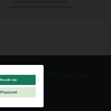
Stáhněte si manuály s teoretickými
i praktickými ukázkami použití programů.
Partneři ve světě
Povolit vše
Přizpůsobit