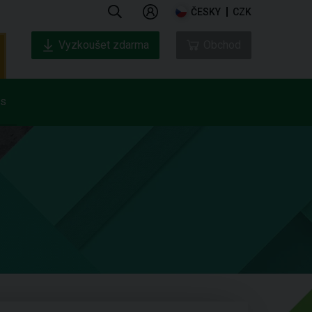
ČESKY
CZK
Vyzkoušet zdarma
Obchod
ás