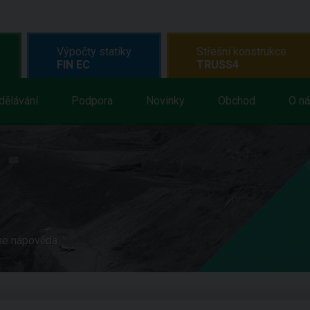
Výpočty statiky
Střešní konstrukce
FIN EC
TRUSS4
dělávání
Podpora
Novinky
Obchod
O n
ne nápověda