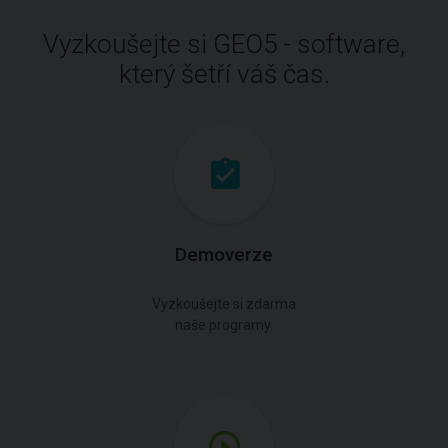
Vyzkoušejte si GEO5 - software,
který šetří váš čas.
Demoverze
Vyzkoušejte si zdarma
naše programy.