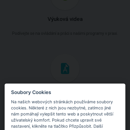
Výuková videa
Podívejte se na ovládání a práci s našimi programy v praxi.
Inženýrské manuály
Soubory Cookies
Na našich webových stránkách používáme soubory
Stáhněte si manuály s teoretickými i praktickými ukázkami
cookies. Některé z nich jsou nezbytné, zatímco jiné
použití programů.
nám pomáhají vylepšit tento web a poskytnout větší
uživatelský komfort. Pokud chcete upravit své
nastavení, klikněte na tlačítko Přizpůsobit. Další