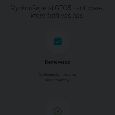
Vyzkoušejte si GEO5 - software,
který šetří váš čas.
Demoverze
Vyzkoušejte si zdarma
naše programy.