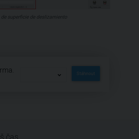
de superficie de deslizamiento
arma.
Stáhnout
š čas.