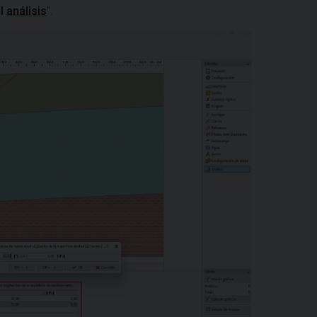
al
análisis
".