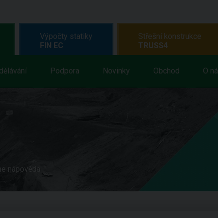
Výpočty statiky
Střešní konstrukce
FIN EC
TRUSS4
dělávání
Podpora
Novinky
Obchod
O n
ne nápověda