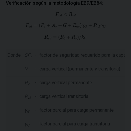
Verificación según la metodología EB9/EB84:
Donde:
SF
-
factor de seguridad requerido para la capacid
v
V
-
carga vertical (permanente y transitoria)
P
-
carga vertical permanente
v
P
-
carga vertical transitoria
v,t
γ
-
factor parcial para carga permanente
G
γ
-
factor parcial para carga transitoria
Q