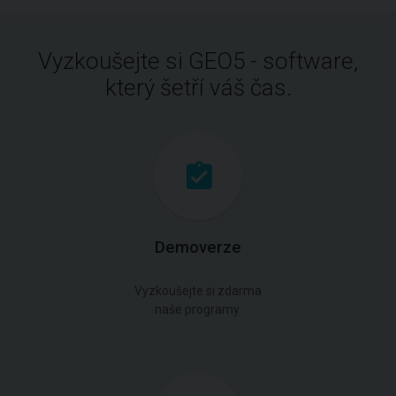
Vyzkoušejte si GEO5 - software,
který šetří váš čas.
Demoverze
Vyzkoušejte si zdarma
naše programy.