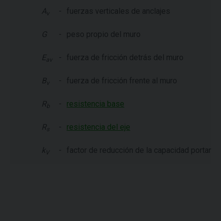
A
-
fuerzas verticales de anclajes
v
G
-
peso propio del muro
E
-
fuerza de fricción detrás del muro
av
B
-
fuerza de fricción frente al muro
v
R
-
resistencia base
b
R
-
resistencia del eje
s
k
-
factor de reducción de la capacidad portante 
V