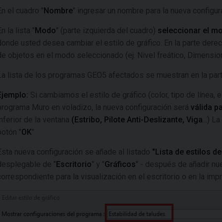
En el cuadro "
Nombre
" ingresar un nombre para la nueva configur
n la lista "
Modo
" (parte izquierda del cuadro)
seleccionar el m
donde usted desea cambiar el estilo de gráfico. En la parte derec
de objetos en el modo seleccionado (ej. Nivel freático, Dimensione
La lista de los programas GEO5 afectados se muestran en la parte
Ejemplo:
Si cambiamos el estilo de gráfico (color, tipo de línea, 
programa Muro en voladizo, la nueva configuración será
válida p
inferior de la ventana
(Estribo, Pilote Anti-Deslizante, Viga
...) 
botón "
OK
"
Esta nueva configuración se añade al listado
"Lista de estilos d
desplegable de "
Escritorio
" y "
Gráficos
" - después de añadir nu
correspondiente para la visualización en el escritorio o en la imp