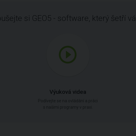
ušejte si GEO5 - software, který šetří vá
Výuková videa
Podívejte se na ovládání a práci
s našimi programy v praxi.