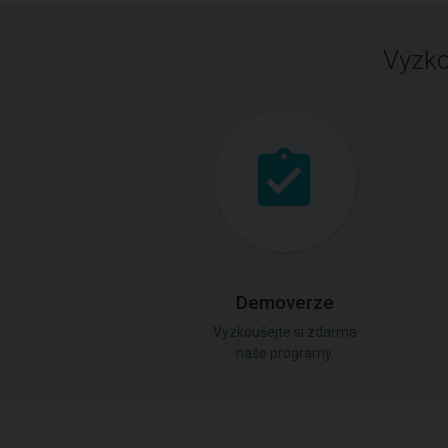
Vyzko
Demoverze
Vyzkoušejte si zdarma
naše programy.