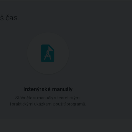
š čas.
Inženýrské manuály
Stáhněte si manuály s teoretickými
i praktickými ukázkami použití programů.