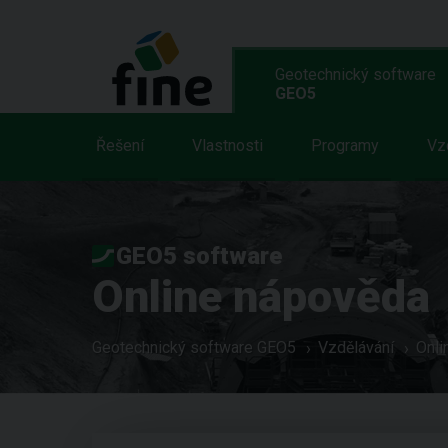
Geotechnický software
GEO5
Řešení
Vlastnosti
Programy
Vz
GEO5 software
Online nápověda
Geotechnický software GEO5
Vzdělávání
Onli