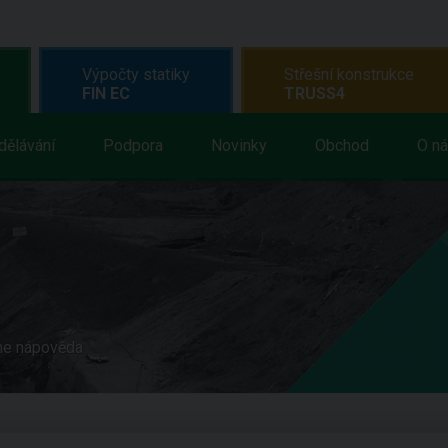
Výpočty statiky
Střešní konstrukce
FIN EC
TRUSS4
dělávání
Podpora
Novinky
Obchod
O n
ne nápověda