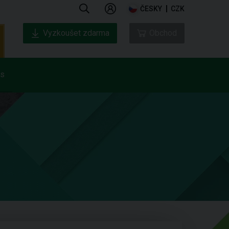
ČESKY
CZK
Vyzkoušet zdarma
Obchod
ás