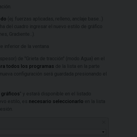
ación.
odo
(ej. fuerzas aplicadas, relleno, anclaje base...)
ha del cuadro ingresar el nuevo estilo de gráfico
s, Gradiente...).
 inferior de la ventana
espesor) de "Grieta de tracción" (modo Agua) en el
ara todos los programas
de la lista en la parte
La nueva configuración será guardada presionando el
e gráficos
" y estará disponible en el listado
evo estilo, es
necesario seleccionarlo
en la lista
resión.