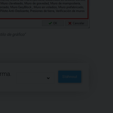
ilo de gráfico"
arma.
Stáhnout