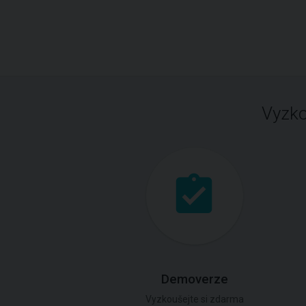
Vyzko
Demoverze
Vyzkoušejte si zdarma