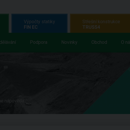
Výpočty statiky
Střešní konstrukce
FIN EC
TRUSS4
dělávání
Podpora
Novinky
Obchod
O n
ne nápověda