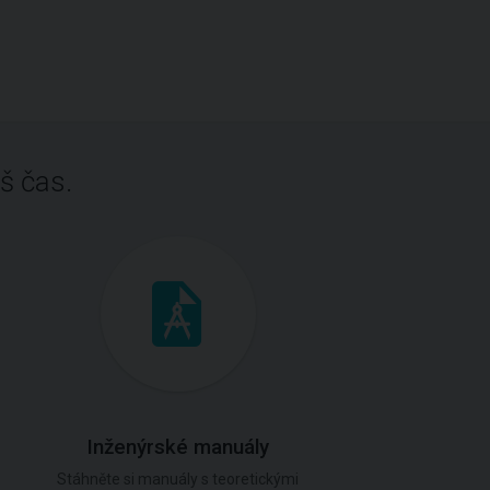
š čas.
Inženýrské manuály
Stáhněte si manuály s teoretickými