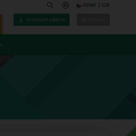
ČESKY
CZK
Vyzkoušet zdarma
Obchod
ás