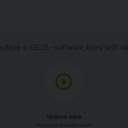
ušejte si GEO5 - software, který šetří vá
Výuková videa
Podívejte se na ovládání a práci