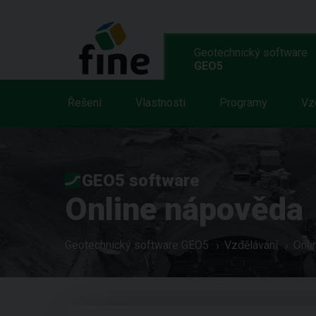
Geotechnický software
GEO5
Řešení
Vlastnosti
Programy
Vz
GEO5 software
Online nápověda
Geotechnický software GEO5
Vzdělávání
Onli