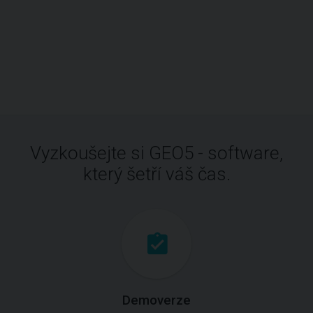
Vyzkoušejte si GEO5 - software,
který šetří váš čas.
Demoverze