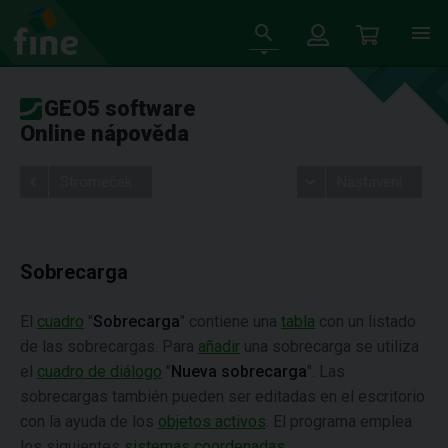
GEO5 software
Online nápověda
Stromeček
Nastavení
Sobrecarga
El
cuadro
"
Sobrecarga
" contiene una
tabla
con un listado
de las sobrecargas. Para
añadir
una sobrecarga se utiliza
el
cuadro de diálogo
"
Nueva sobrecarga
". Las
sobrecargas también pueden ser editadas en el escritorio
con la ayuda de los
objetos activos
. El programa emplea
los siguientes
sistemas coordenadas
.