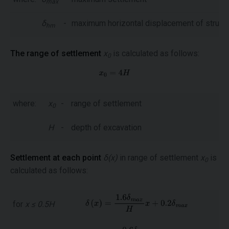
max
δ
-
maximum horizontal displacement of struct
hm
The range of settlement
x
is calculated as follows:
0
where:
x
-
range of settlement
0
H
-
depth of excavation
Settlement at each point
δ(x)
in range of settlement
x
is
0
calculated as follows:
for
x ≤ 0.5H