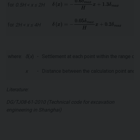
for
0.5H < x ≤ 2H
for
2H < x ≤ 4H
where:
δ
(
x
)
-
Settlement at each point within the range of 
x
-
Distance between the calculation point and t
Literature:
DG/TJ08-61-2010 (Technical code for excavation
engineering in Shanghai)