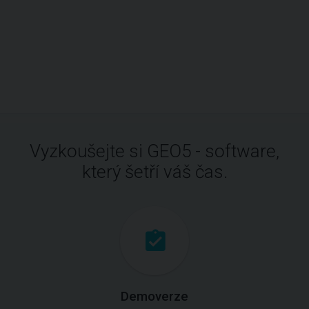
Vyzkoušejte si GEO5 - software,
který šetří váš čas.
Demoverze