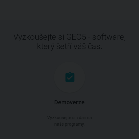
Vyzkoušejte si GEO5 - software,
který šetří váš čas.
Demoverze
Vyzkoušejte si zdarma
naše programy.