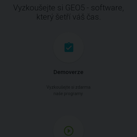
Vyzkoušejte si GEO5 - software,
který šetří váš čas.
Demoverze
Vyzkoušejte si zdarma
naše programy.