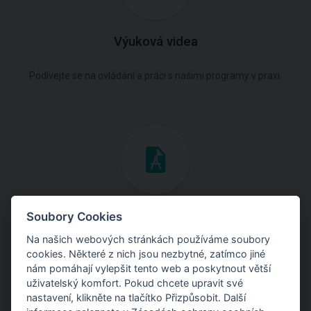
Výuková videa
Podívejte se na ovládání a práci s našimi programy v praxi.
Inženýrské manuály
Soubory Cookies
Na našich webových stránkách používáme soubory
Stáhněte si manuály s teoretickými i praktickými ukázkami
cookies. Některé z nich jsou nezbytné, zatímco jiné
použití programů.
nám pomáhají vylepšit tento web a poskytnout větší
uživatelský komfort. Pokud chcete upravit své
nastavení, klikněte na tlačítko Přizpůsobit. Další