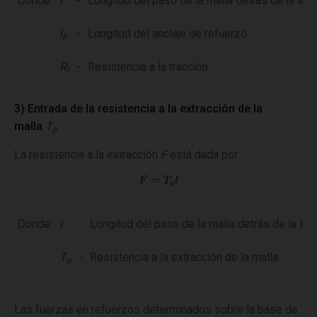
Donde:
l
-
Longitud del paso de la malla detrás de la sup
l
-
Longitud del anclaje de refuerzo
k
R
-
Resistencia a la tracción
t
3) Entrada de la resistencia a la extracción de la
malla
T
p
La resistencia a la extracción
F
está dada por:
Donde:
l
-
Longitud del paso de la malla detrás de la su
T
-
Resistencia a la extracción de la malla
p
Las fuerzas en refuerzos determinados sobre la base de