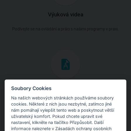
Výuková videa
Podívejte se na ovládání a práci s našimi programy v praxi.
Inženýrské manuály
Soubory Cookies
Na našich webových stránkách používáme soubory
Stáhněte si manuály s teoretickými i praktickými ukázkami
cookies. Některé z nich jsou nezbytné, zatímco jiné
použití programů.
nám pomáhají vylepšit tento web a poskytnout větší
uživatelský komfort. Pokud chcete upravit své
nastavení, klikněte na tlačítko Přizpůsobit. Další
informace naleznete v
Zásadách ochrany osobních