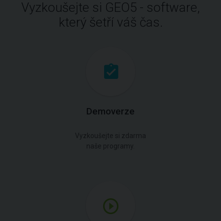
Vyzkoušejte si GEO5 - software,
který šetří váš čas.
Demoverze
Vyzkoušejte si zdarma
naše programy.