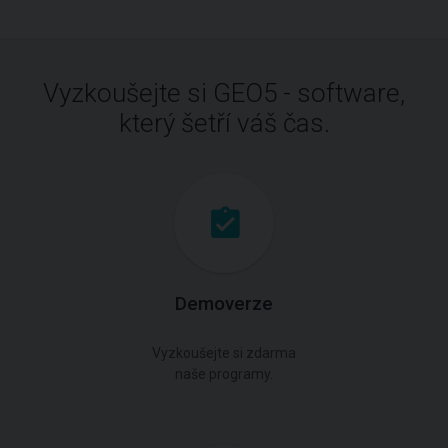
Vyzkoušejte si GEO5 - software,
který šetří váš čas.
Demoverze
Vyzkoušejte si zdarma
naše programy.