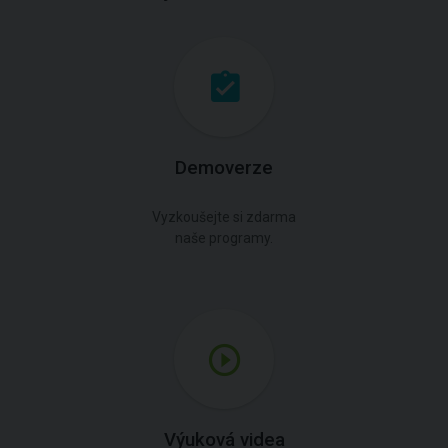
Demoverze
Vyzkoušejte si zdarma
naše programy.
Výuková videa