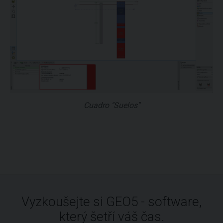
Cuadro "Suelos"
Vyzkoušejte si GEO5 - software,
který šetří váš čas.