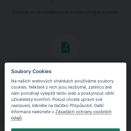
Podívejte se na ovládání a práci s našimi programy v praxi.
Inženýrské manuály
Soubory Cookies
Na našich webových stránkách používáme soubory
Stáhněte si manuály s teoretickými i praktickými ukázkami
cookies. Některé z nich jsou nezbytné, zatímco jiné
použití programů.
nám pomáhají vylepšit tento web a poskytnout větší
uživatelský komfort. Pokud chcete upravit své
nastavení, klikněte na tlačítko Přizpůsobit. Další
informace naleznete v
Zásadách ochrany osobních
údajů
.