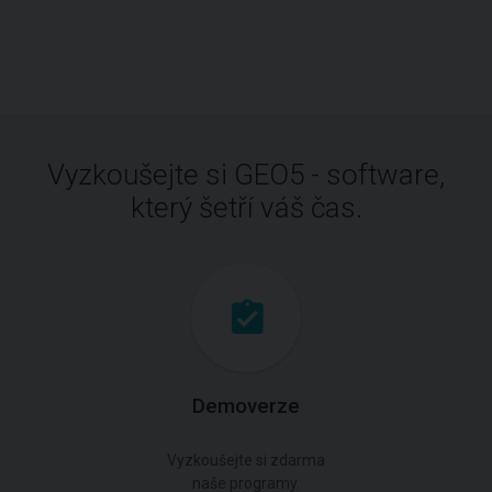
Vyzkoušejte si GEO5 - software,
který šetří váš čas.
Demoverze
Vyzkoušejte si zdarma
naše programy.