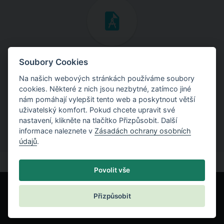
Inženýrské manuály
Soubory Cookies
Na našich webových stránkách používáme soubory
Stáhněte si manuály s teoretickými i praktickými ukázkami
cookies. Některé z nich jsou nezbytné, zatímco jiné
použití programů.
nám pomáhají vylepšit tento web a poskytnout větší
uživatelský komfort. Pokud chcete upravit své
nastavení, klikněte na tlačítko Přizpůsobit. Další
informace naleznete v
Zásadách ochrany osobních
údajů
.
Povolit vše
Přizpůsobit
© Fine spol. s r.o.