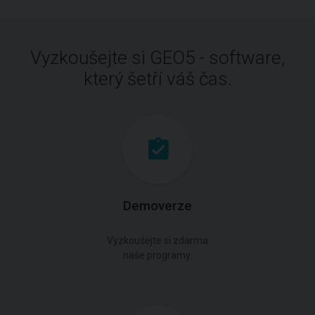
Vyzkoušejte si GEO5 - software,
který šetří váš čas.
Demoverze
Vyzkoušejte si zdarma
naše programy.