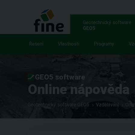
Geotechnický software
GEO5
Řešení
Vlastnosti
Programy
Vz
GEO5 software
Online nápověda
Geotechnický software GEO5
Vzdělávání
Onli