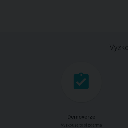
Vyzko
Demoverze
Vyzkoušejte si zdarma