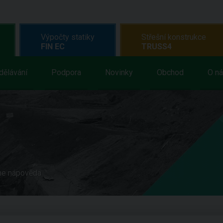
Výpočty statiky
Střešní konstrukce
FIN EC
TRUSS4
dělávání
Podpora
Novinky
Obchod
O n
ne nápověda