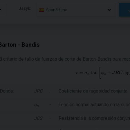
Jazyk:
Španělština
Barton - Bandis
El criterio de fallo de fuerzas de corte de Barton-Bandis para ma
Donde:
JRC
-
Coeficiente de rugosidad conjunta
σ
-
Tensión normal actuando en la super
n
JCS
-
Resistencia a la compresión conjun