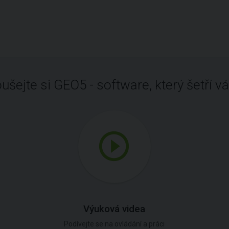
ušejte si GEO5 - software, který šetří vá
Výuková videa
Podívejte se na ovládání a práci