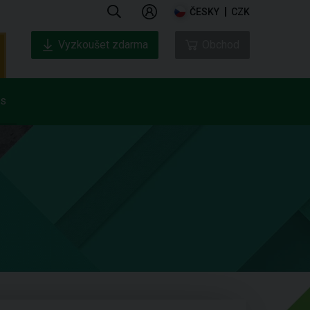
ČESKY
CZK
Vyzkoušet zdarma
Obchod
ás