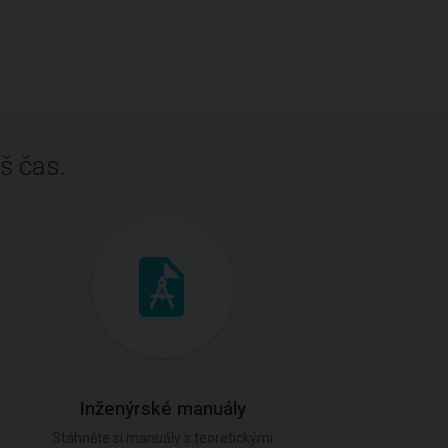
š čas.
Inženýrské manuály
Stáhněte si manuály s teoretickými