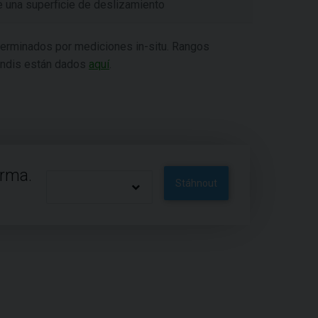
de una superficie de deslizamiento
terminados por mediciones in-situ. Rangos
Bandis están dados
aquí
.
arma.
Stáhnout