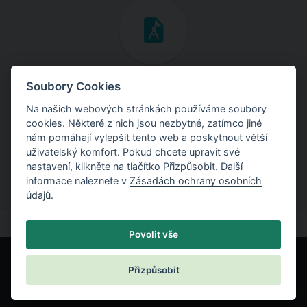
Inženýrské manuály
Soubory Cookies
Na našich webových stránkách používáme soubory
Stáhněte si manuály s teoretickými i praktickými ukázkami
cookies. Některé z nich jsou nezbytné, zatímco jiné
použití programů.
nám pomáhají vylepšit tento web a poskytnout větší
uživatelský komfort. Pokud chcete upravit své
nastavení, klikněte na tlačítko Přizpůsobit. Další
informace naleznete v
Zásadách ochrany osobních
údajů
.
Povolit vše
Přizpůsobit
© Fine spol. s r.o.