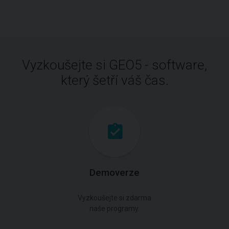
Vyzkoušejte si GEO5 - software,
který šetří váš čas.
Demoverze
Vyzkoušejte si zdarma
naše programy.