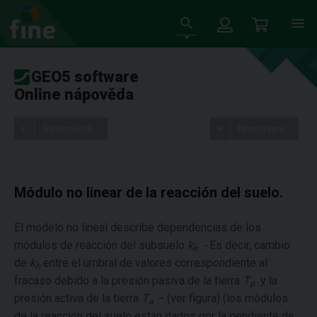
GEO5 software
Online nápověda
Stromeček
Nastavení
Módulo no linear de la reacción del suelo.
El modelo no lineal describe dependencias de los
módulos de reacción del subsuelo
k
-
Es decir, cambio
h
de
k
entre el umbral de valores correspondiente al
h
fracaso debido a la presión pasiva de la tierra
T
y la
p
presión activa de la tierra
T
–
(ver figura) (los módulos
a
de la reacción del suelo están dados por la pendiente de