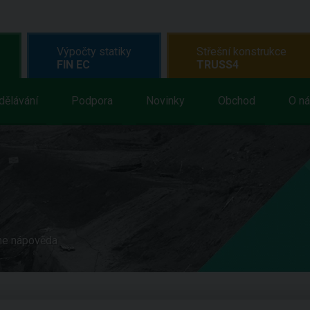
Výpočty statiky
Střešní konstrukce
FIN EC
TRUSS4
dělávání
Podpora
Novinky
Obchod
O n
ne nápověda