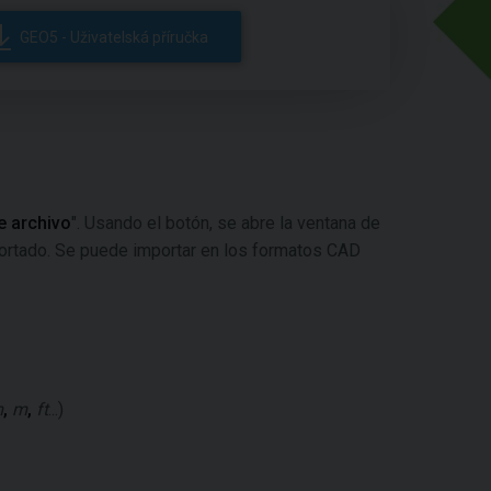
GEO5 - Uživatelská příručka
e archivo
". Usando el botón, se abre la ventana de
portado. Se puede importar en los formatos CAD
m
,
m
,
ft
...)