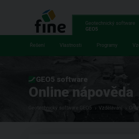
Geotechnický software
GEO5
Řešení
Vlastnosti
Programy
Vz
GEO5 software
Online nápověda
Geotechnický software GEO5
Vzdělávání
Onli