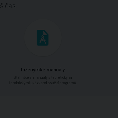
š čas.
Inženýrské manuály
Stáhněte si manuály s teoretickými
i praktickými ukázkami použití programů.