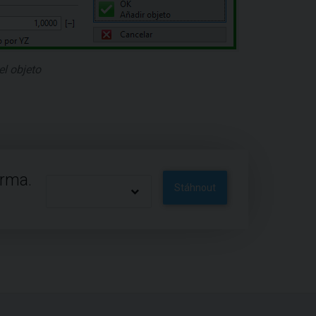
l objeto
arma.
Stáhnout