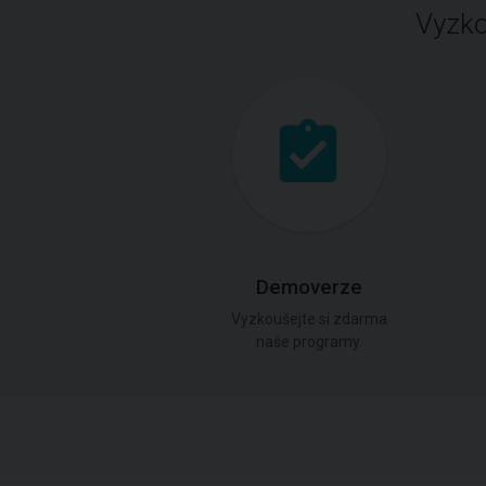
Vyzko
Demoverze
Vyzkoušejte si zdarma
naše programy.