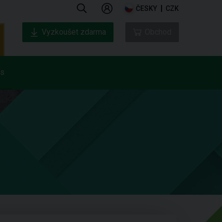
ČESKY
CZK
Vyzkoušet zdarma
Obchod
ás