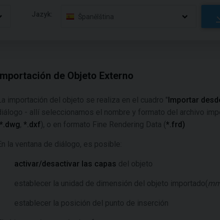
Jazyk:
Španělština
Importación de Objeto Externo
La importación del objeto se realiza en el cuadro "
Importar desd
diálogo - allí seleccionamos el nombre y formato del archivo im
*.dwg
,
*.dxf
), o en formato Fine Rendering Data (
*.frd)
En la ventana de diálogo, es posible:
activar/desactivar las capas
del objeto
establecer la unidad de dimensión del objeto importado(
m
establecer la posición del punto de inserción