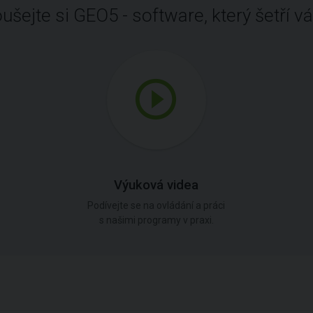
ušejte si GEO5 - software, který šetří vá
Výuková videa
Podívejte se na ovládání a práci
s našimi programy v praxi.