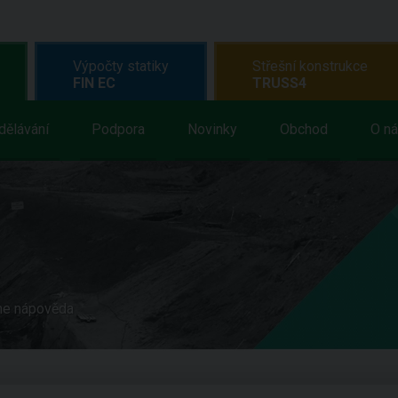
Výpočty statiky
Střešní konstrukce
FIN EC
TRUSS4
dělávání
Podpora
Novinky
Obchod
O n
ne nápověda