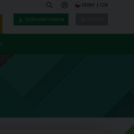
ČESKY
CZK
Vyzkoušet zdarma
Obchod
ás