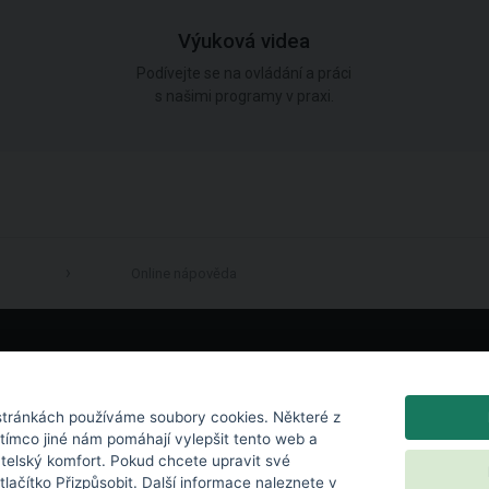
Výuková videa
Podívejte se na ovládání a práci
s našimi programy v praxi.
Online nápověda
LinkedIn
tránkách používáme soubory cookies. Některé z
atímco jiné nám pomáhají vylepšit tento web a
atelský komfort. Pokud chcete upravit své
 tlačítko Přizpůsobit. Další informace naleznete v