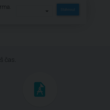
arma.
Stáhnout
š čas.