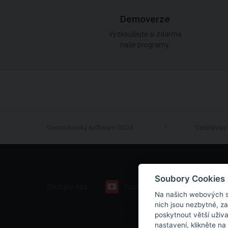
Demoverze
Vyzkoušejte si zdarma
naše programy.
Geotechnický software GEO5
Vzdělávání
Soubory Cookies
Sledujte nás:
Youtube
Facebook
Na našich webových s
nich jsou nezbytné, z
poskytnout větší uživ
nastavení, klikněte na