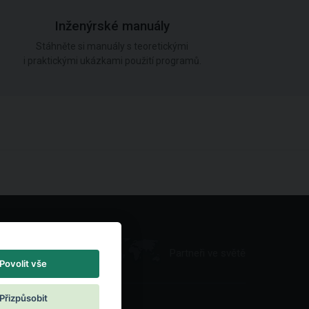
Inženýrské manuály
Stáhněte si manuály s teoretickými
i praktickými ukázkami použití programů.
Partneři ve světě
Povolit vše
Přizpůsobit