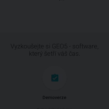
Vyzkoušejte si GEO5 - software,
který šetří váš čas.
Demoverze