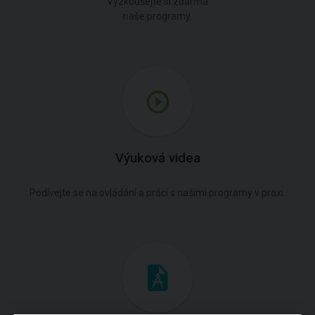
Vyzkoušejte si zdarma
naše programy.
Výuková videa
Podívejte se na ovládání a práci s našimi programy v praxi.