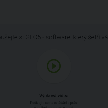
ušejte si GEO5 - software, který šetří vá
Výuková videa
Podívejte se na ovládání a práci
s našimi programy v praxi.