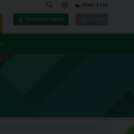
ČESKY
CZK
Vyzkoušet zdarma
Obchod
ás