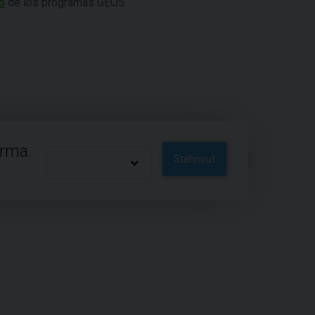
o
de los programas GEO5
arma.
Stáhnout