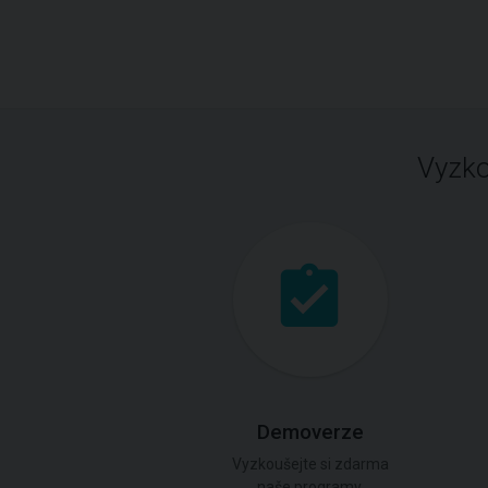
Vyzko
Demoverze
Vyzkoušejte si zdarma
naše programy.