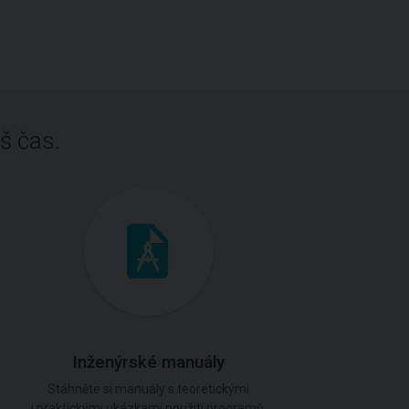
š čas.
Inženýrské manuály
Stáhněte si manuály s teoretickými
i praktickými ukázkami použití programů.