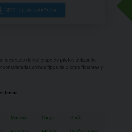
GEO5 - Uživatelská příručka
un encepado rígido) grupo de pilotes utilizando
er consideradas ambos tipos de pilotes flotantes y
es temas:
Material
Carga
Perfil
to
Resortes
Módulo
Configuración