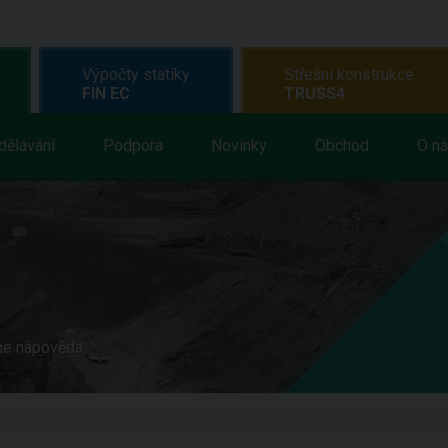
Výpočty statiky
Střešní konstrukce
FIN EC
TRUSS4
dělávání
Podpora
Novinky
Obchod
O n
ne nápověda