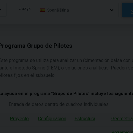
Jazyk:
Španělština
Programa Grupo de Pilotes
Este programa se utiliza para analizar un (cimentación balsa con 
tanto el método Spring (FEM), o soluciones analíticas. Pueden s
pilotes fijos en el subsuelo.
La ayuda en el programa "Grupo de Pilotes" incluye los siguient
Entrada de datos dentro de cuadros individuales
Proyecto
Configuración
Estructura
Geometría
Rozamien