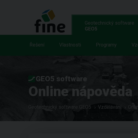
Geotechnický software
GEO5
Řešení
Vlastnosti
Programy
Vz
GEO5 software
Online nápověda
Geotechnický software GEO5
Vzdělávání
Onli