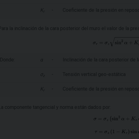
K
-
Coeficiente de la presión en reposo 
r
Para la inclinación de la cara posterior del muro el valor de la pr
Donde:
α
-
Inclinación de la cara posterior de l
σ
-
Tensión vertical geo-estática
z
K
-
Coeficiente de la presión en reposo 
r
La componente tangencial y norma están dados por: