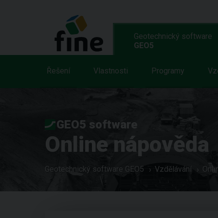
Geotechnický software
GEO5
Řešení
Vlastnosti
Programy
Vz
GEO5 software
Online nápověda
Geotechnický software GEO5
Vzdělávání
Onli