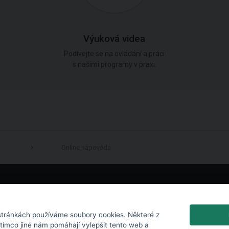
Výuková videa
Podívejte se na ovládání a práci
s našimi programy v praxi.
Online nápověda
LinkedIn
tránkách používáme soubory cookies. Některé z
atímco jiné nám pomáhají vylepšit tento web a