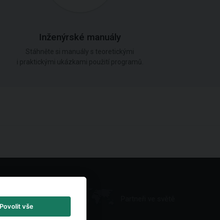
Inženýrské manuály
Stáhněte si manuály s teoretickými
i praktickými ukázkami použití programů.
Partneři ve světě
Povolit vše