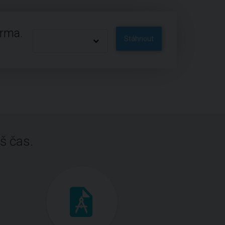
arma.
Stáhnout
š čas.