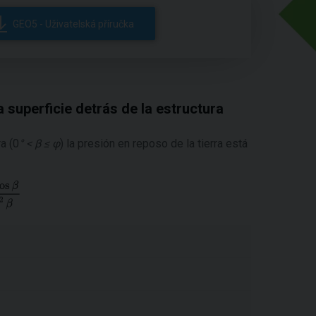
GEO5 - Uživatelská příručka
a superficie detrás de la estructura
ra (0
° < β ≤ φ
) la presión en reposo de la tierra está