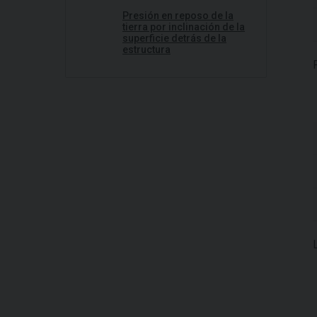
Presión en reposo de la
tierra por inclinación de la
superficie detrás de la
estructura