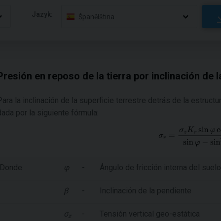
Jazyk:
Španělština
Presión en reposo de la tierra por inclinación de l
Para la inclinación de la superficie terrestre detrás de la estructu
dada por la siguiente fórmula:
Donde:
φ
-
Ángulo de fricción interna del suelo
β
-
Inclinación de la pendiente
σ
-
Tensión vertical geo-estática
z