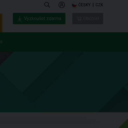
ČESKY
CZK
Vyzkoušet zdarma
Obchod
ás