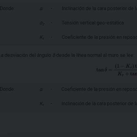
Donde:
α
-
Inclinación de la cara posterior de l
σ
-
Tensión vertical geo-estática
z
K
-
Coeficiente de la presión en reposo 
r
La desviación del ángulo
δ
desde la línea normal al muro se lee:
Donde:
α
-
Coeficiente de la presión en reposo 
K
-
Inclinación de la cara posterior de l
r