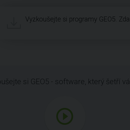
Vyzkoušejte si programy GEO5. Zd
ušejte si GEO5 - software, který šetří vá