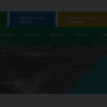
Výpočty statiky
Střešní konstrukce
FIN EC
TRUSS4
dělávání
Podpora
Novinky
Obchod
O n
ne nápověda