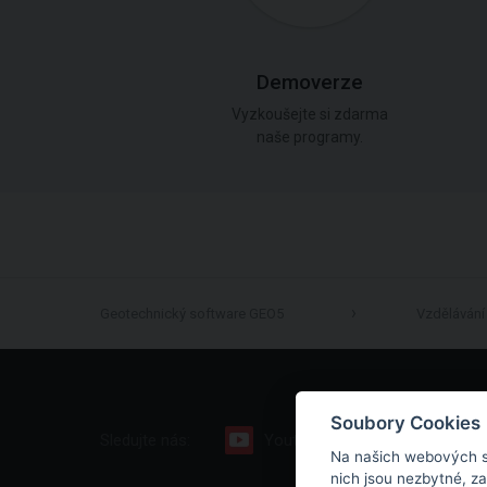
Demoverze
Vyzkoušejte si zdarma
naše programy.
Geotechnický software GEO5
Vzdělávání
Soubory Cookies
Sledujte nás:
Youtube
Facebook
Na našich webových s
nich jsou nezbytné, z