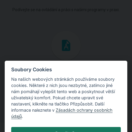
Podívejte se na ovládání a práci s našimi programy v praxi.
Inženýrské manuály
Soubory Cookies
Na našich webových stránkách používáme soubory
Stáhněte si manuály s teoretickými i praktickými ukázkami
cookies. Některé z nich jsou nezbytné, zatímco jiné
použití programů.
nám pomáhají vylepšit tento web a poskytnout větší
uživatelský komfort. Pokud chcete upravit své
nastavení, klikněte na tlačítko Přizpůsobit. Další
informace naleznete v
Zásadách ochrany osobních
údajů
.