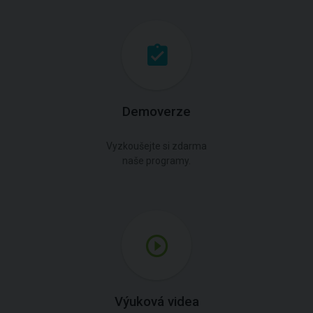
Demoverze
Vyzkoušejte si zdarma
naše programy.
Výuková videa