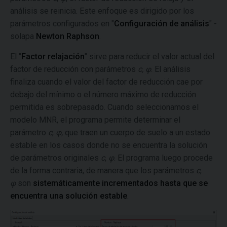
análisis se reinicia. Este enfoque es dirigido por los
parámetros configurados en "
Configuración de análisis
" -
solapa
Newton Raphson
.
El "
Factor relajación
" sirve para reducir el valor actual del
factor de reducción con parámetros
c, φ
. El análisis
finaliza cuando el valor del factor de reducción cae por
debajo del mínimo o el número máximo de reducción
permitida es sobrepasado. Cuando seleccionamos el
modelo MNR, el programa permite determinar el
parámetro
c
,
φ
,
que
traen un cuerpo de suelo a un estado
estable en los casos donde no se encuentra la solución
de parámetros originales
c
,
φ
. El programa luego procede
de la forma contraria, de manera que los parámetros
c
,
φ
son
sistemáticamente incrementados hasta que se
encuentra una solución estable
.