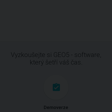
Vyzkoušejte si GEO5 - software,
který šetří váš čas.
Demoverze