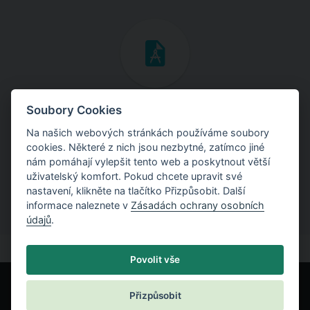
Inženýrské manuály
Soubory Cookies
Na našich webových stránkách používáme soubory
Stáhněte si manuály s teoretickými i praktickými ukázkami
cookies. Některé z nich jsou nezbytné, zatímco jiné
použití programů.
nám pomáhají vylepšit tento web a poskytnout větší
uživatelský komfort. Pokud chcete upravit své
nastavení, klikněte na tlačítko Přizpůsobit. Další
informace naleznete v
Zásadách ochrany osobních
údajů
.
Povolit vše
Přizpůsobit
© Fine spol. s r.o.