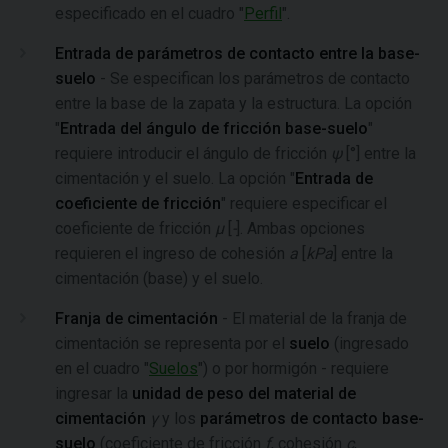
especificado en el cuadro "
Perfil
".
Entrada de parámetros de contacto entre la base-
suelo
- Se especifican los parámetros de contacto
entre la base de la zapata y la estructura. La opción
"
Entrada del ángulo de fricción base-suelo
"
requiere introducir el ángulo de fricción
ψ
[°] entre la
cimentación y el suelo. La opción "
Entrada de
coeficiente de fricción
" requiere especificar el
coeficiente de fricción
μ
[
-
]. Ambas opciones
requieren el ingreso de cohesión
a
[
kPa
] entre la
cimentación (base) y el suelo.
Franja de cimentación
- El material de la franja de
cimentación se representa por el
suelo
(ingresado
en el cuadro "
Suelos
") o por hormigón - requiere
ingresar la
unidad de peso del material de
cimentación
γ
y los
parámetros de contacto base-
suelo
(coeficiente de fricción
f
, cohesión
c
,