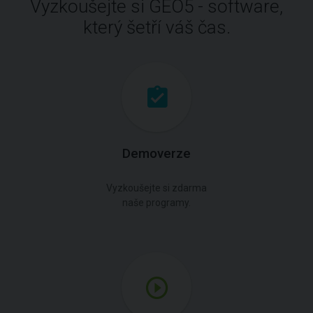
Vyzkoušejte si GEO5 - software,
který šetří váš čas.
Demoverze
Vyzkoušejte si zdarma
naše programy.