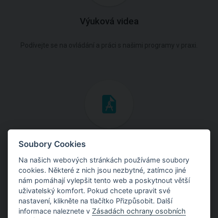
Výuková videa
Podívejte se na ovládání a práci s našimi programy v praxi.
Inženýrské manuály
Soubory Cookies
Na našich webových stránkách používáme soubory
Stáhněte si manuály s teoretickými i praktickými ukázkami
cookies. Některé z nich jsou nezbytné, zatímco jiné
použití programů.
nám pomáhají vylepšit tento web a poskytnout větší
uživatelský komfort. Pokud chcete upravit své
nastavení, klikněte na tlačítko Přizpůsobit. Další
informace naleznete v
Zásadách ochrany osobních