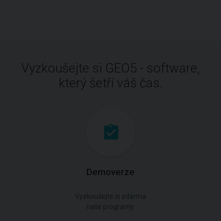
Vyzkoušejte si GEO5 - software,
který šetří váš čas.
Demoverze
Vyzkoušejte si zdarma
naše programy.