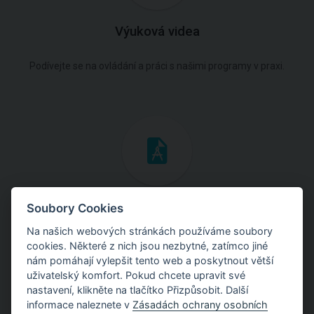
Výuková videa
Podívejte se na ovládání a práci s našimi programy v praxi.
Inženýrské manuály
Soubory Cookies
Na našich webových stránkách používáme soubory
Stáhněte si manuály s teoretickými i praktickými ukázkami
cookies. Některé z nich jsou nezbytné, zatímco jiné
použití programů.
nám pomáhají vylepšit tento web a poskytnout větší
uživatelský komfort. Pokud chcete upravit své
nastavení, klikněte na tlačítko Přizpůsobit. Další
informace naleznete v
Zásadách ochrany osobních