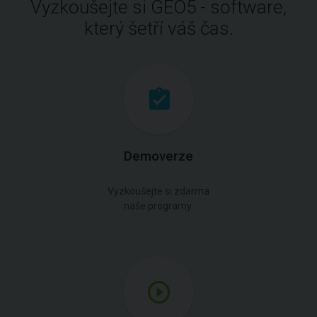
Vyzkoušejte si GEO5 - software,
který šetří váš čas.
Demoverze
Vyzkoušejte si zdarma
naše programy.