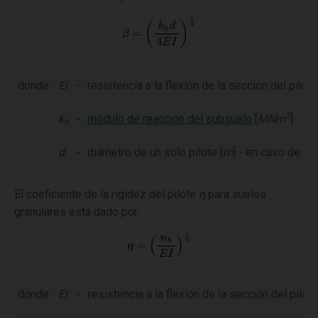
donde:
EI
-
resistencia a la flexión de la sección del pilote
3
k
-
módulo de reacción del subsuelo
[
MNm
]
h
d
-
diámetro de un solo pilote [
m
] - en caso de un
El coeficiente de la rigidez del pilote
η
para suelos
granulares está dado por:
donde:
EI
-
resistencia a la flexión de la sección del pilote