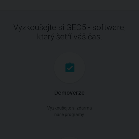
Vyzkoušejte si GEO5 - software,
který šetří váš čas.
Demoverze
Vyzkoušejte si zdarma
naše programy.